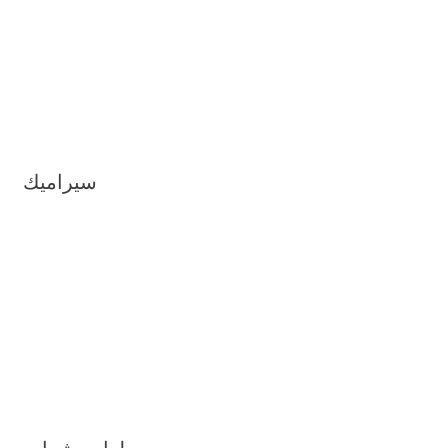
سيراميك
طعام وشراب