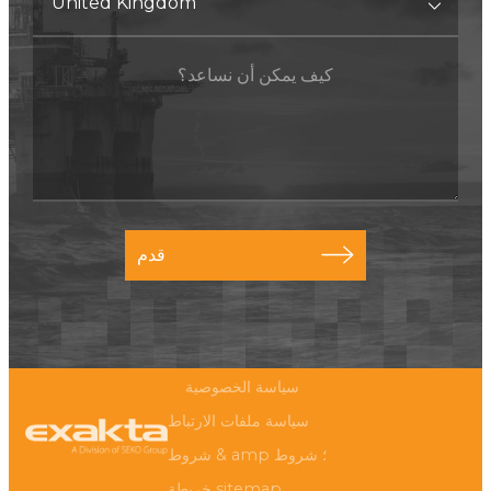
قدم
سياسة الخصوصية
سياسة ملفات الارتباط
شروط & amp ؛ شروط
خريطة sitemap