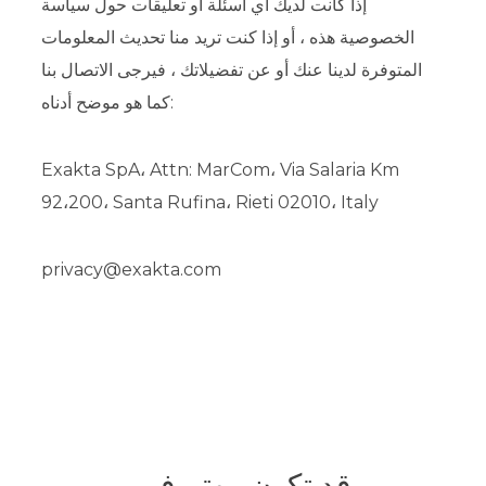
إذا كانت لديك أي أسئلة أو تعليقات حول سياسة
الخصوصية هذه ، أو إذا كنت تريد منا تحديث المعلومات
المتوفرة لدينا عنك أو عن تفضيلاتك ، فيرجى الاتصال بنا
كما هو موضح أدناه:
Exakta SpA، Attn: MarCom، Via Salaria Km
92،200، Santa Rufina، Rieti 02010، Italy
privacy@exakta.com
قد تكون مهتم في