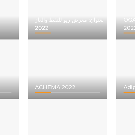
OGA
لعنوان: معرض ريو للنفط والغاز
2022
202
ACHEMA 2022
Adi