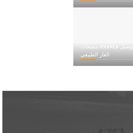
مضخات exakta تسهل توصيل
الغاز الطبيعي