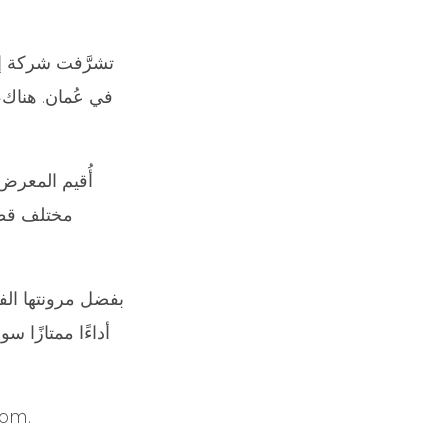
في عُمان. هناك، 
أُقيم المعرض
مختلف قطاع
بفضل مرونتها ال
أداءًا ممتازًا 
نتحداكم بإرس