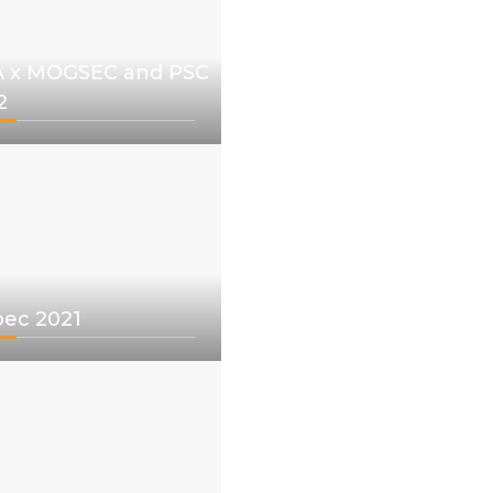
 x MOGSEC and PSC
2
pec 2021