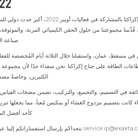
22
تشرَّفت شركة إكزاكتا بالمشاركة في فعاليات أوبيز
قُدِّمنا مجموعتنا من حلول الحقن الكيميائي المرنة، والموثوقة،
صناعة النفط والغاز بأكملها.
 في مسقط، عمان، واستقبلنا خلال الثلاثة أيام المُخصصة للفع
ات الطاقة على جناح إكزاكتا. نحن سعداء جدًا لأن مجموعة منت
الكثيرين، وخاصةً مضخات سلسلة نيكسا.
فائقة في التصميم، والتجميع، والتركيب، تضمن مضخات القيا
سواء كانت بتصميم مزدوج الغشاء أو بمكبس مُعبأ، مما يجعلها تتر
كأحد أفضل المنتجات التي نقدمها.
ال استفساراتكم إلينا عبر البريد الإلكتروني service.ip@exakta.com.