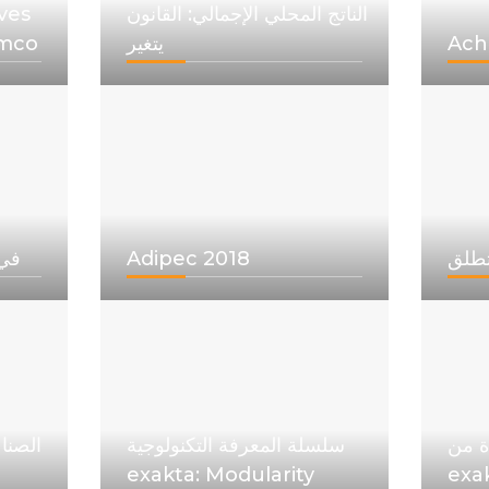
الناتج المحلي الإجمالي: القانون
ves
Ach
يتغير
amco
Adipec 2018
تستمر 
ة من
سلسلة المعرفة التكنولوجية
exakta: Modularity
exa