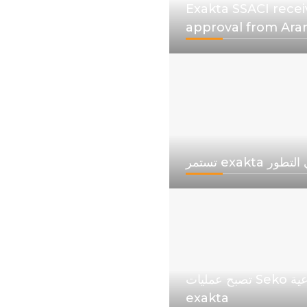
Exakta SSACI recei
approval from Ar
exakta في التطور
تصبح عمليات Seko الصناعية
exakta