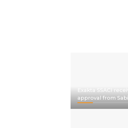
Exakta SSACI recei
approval from Sab